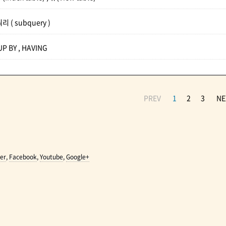
리 ( subquery )
P BY , HAVING
PREV
1
2
3
NE
er
,
Facebook
,
Youtube
,
Google+