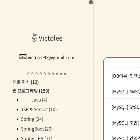
✌
Victolee
📧
victolee93@gmail.com
⭐ ⭐ ⭐ ⭐ ⭐ ⭐ ⭐ ⭐ ⭐ ⭐
[DB이론] 인덱스
개발 지식
(12)
웹 프로그래밍
(150)
[MySQL] My
------ Java
(4)
[MySQL] SYS
JSP & Servlet
(10)
Spring
(24)
[MySQL] 조인( 
SpringBoot
(20)
[MySQL] 인덱스(
Spring JPA
(11)