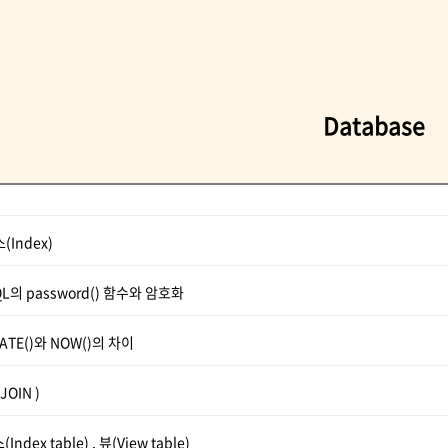
Database
(Index)
SQL의 password() 함수와 암호화
DATE()와 NOW()의 차이
JOIN )
Index table) , 뷰(View table)