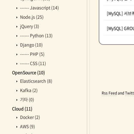
------ Javascript
(14)
[MySQL] 서브쿼
Node.js
(25)
jQuery
(3)
[MySQL] GROU
------ Python
(13)
Django
(10)
------ PHP
(5)
------ CSS
(11)
OpenSource
(10)
Elasticsearch
(8)
Kafka
(2)
Rss Feed
and
Twitt
기타
(0)
Cloud
(11)
Docker
(2)
AWS
(9)