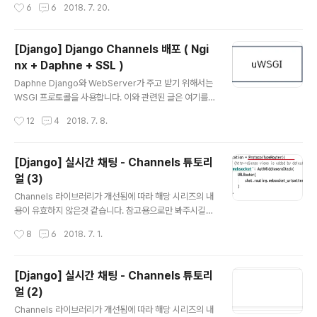
작성시간
6
6
2018. 7. 20.
..
고 load balancing을 통해 대용량 트래픽에 대한 해결을
하려고 합니다. 여기서 다루는 내용들은 검색과 Channel
s, Daphne 깃헙의 issue들을 살펴보면서 언급된 내용들
[Django] Django Channels 배포 ( Ngi
을 정리한 것이니 제가 잘못 이해한 부분이 있을 수 있고,
nx + Daphne + SSL )
또한 이 분야의 전문가가 아니기 때문에 이 방식대로 하면
글 내용
대용량 트래픽을 해결할 수 있다고 확신하지는 못하겠습니
Daphne Django와 WebServer가 주고 받기 위해서는
다.그래서 stress tool( Apache JMeter )을 써서 테스
WSGI 프로토콜을 사용합니다. 이와 관련된 글은 여기를
트를 해보았고, 결과가 예상한 대로 나와서 어느 정도 신뢰
참고해주세요 ! Django Channels를 배포하기 위해서는
작성시간
12
4
2018. 7. 8.
할 만한 참고자료가 될 것 같아 ..
HTTP 요청은 uWSGI 프로토콜로 받고, WS( Web Soc
ket ) 요청은 ASGI 프로토콜로 받아야 합니다. 즉, HTTP
요청 뿐만 아니라, WS 요청도 처리해야 합니다. Daphne
[Django] 실시간 채팅 - Channels 튜토리
은 Django Channels를 지원하기 위해 개발된 HTTP,
얼 (3)
HTTP2, WS 프로토콜 서버로서, HTTP와 WS 요청을
글 내용
받아들여서 자동으로 어떤 프로토콜로 처리해야 할지 스스
Channels 라이브러리가 개선됨에 따라 해당 시리즈의 내
로 결정합니다. ( 깃헙 ) Channels에서 사용하는 ASGI는
용이 유효하지 않은것 같습니다. 참고용으로만 봐주시길
WSGI와 호환이 잘 되도록 디자인이 되어 있어서, 이러한
바라며, 공식 문서를 참고해주세요! [Django] 실시간 채팅
작성시간
8
6
2018. 7. 1.
처리가 가능합니다. 또한..
- Channels 튜토리얼 (1) [Django] 실시간 채팅 - Cha
nnels 튜토리얼 (2) [Django] 실시간 채팅 - Channels
튜토리얼 (3) 이 글은 Django Channles 공식 문서를 참
[Django] 실시간 채팅 - Channels 튜토리
고하여 정리한 것입니다. ( 링크 ) 튜토리얼이 잘 나와있어
얼 (2)
서 쉽게 적용할 수가 있었는데, 한글로 된 문서가 없는 것
글 내용
같아서 정리를 하려고 합니다. 번역기의 힘을 빌려가며 해
Channels 라이브러리가 개선됨에 따라 해당 시리즈의 내