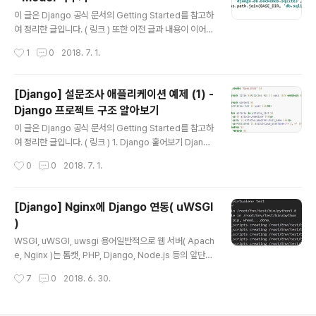
위해서는 admin.py 파일을 수정해야 합니다. polls/ad
글 내용
min.pyfrom django.contrib import admin from p
이 글은 Django 공식 문서의 Getting Started를 참고하
olls.models import Question, Choice admin.site.
여 정리한 글입니다. ( 링크 ) 또한 이전 글과 내용이 이어집
register(Question) admin..
니다. ( 링크 ) 1. settings.py 본격적으로 개발하기 전에
작성시간
1
0
2018. 7. 1.
프로젝트 전반적인 환경 설정을 해야 합니다. Django는
기본적으로 sqlite3 DATABASE를 사용하지만, mysit
e/settings.py 파일을 통해 DB를 변경할 수 있습니다. (
[Django] 설문조사 애플리케이션 예제 (1) -
다른 DB를 변경하는 방법은 여기를 참고해주세요 ! ) 여기
Django 프로젝트 구조 알아보기
서는 sqlite3를 그대로 사용합니다. 다음으로 polls 애플
글 내용
리케이션을 프로젝트에 등록해야 합니다. INSTALLED_A
이 글은 Django 공식 문서의 Getting Started를 참고하
PPS 리스트에 polls 애플리케이션 이름을 작성합니다. 애
여 정리한 글입니다. ( 링크 ) 1. Django 훑어보기 Django
플리케이션 이름은 생성한 애플리케이션의 apps.py 파일
는 Python Web Framework이며, 또한 그 자체로 웹 서
작성시간
0
0
2018. 7. 1.
에 작성되어 있..
버 역할을 할 수 있습니다. 그런데 Django는 웹 서버 역할
을 할 목적으로 설계된 것이 아니기 때문에 Django 앞에
웹 서버를 두는 것이 바람직하다고 합니다. Django의 특
[Django] Nginx에 Django 연동( uWSGI
징을 간단하게 살펴보면 다음과 같습니다. 1) ORM 내장 (
)
default DB : sqlite3 ) Django는 ORM이 내장되어 있
글 내용
기 때문에 테이블을 객체로서 관리할 수 있습니다. 또한 S
WSGI, uWSGI, uwsgi 용어일반적으로 웹 서버( Apach
QL 쿼리를 직접 작성하지 않고, 메서드 호출만으로 데이터
e, Nginx )는 톰캣, PHP, Django, Node.js 등의 앞단에
조작이 가능합니다. 기본적으로 sqlite3를 사용하지만, 얼
배치되어 프록시, 보안, 정적 파일 제공 등의 역할을 합니
작성시간
7
0
2018. 6. 30.
마든지..
다. 그런데 웹 서버는 PHP, Python, JavaScript 등의 언
어를 해석할 능력이 없기 때문에 프로그래밍 언어를 해석
할 수 있는 인터페이스, 즉 CGI가 필요합니다. WSGI는 p