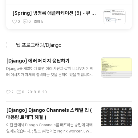
[Spring] 방명록 애플리케이션 (5) - 뷰 객
체 생성 ( ViewResolver )
0
0
조회
5
웹 프로그래밍/Django
분류 전체보기
주요 글 목록
[Django] 에러 페이지 응답하기
글 내용
Django를 개발하다 보면 아래 사진과 같이 브라우저에 에
러 메시지가 자세히 출력되는 것을 본적이 있을 것입니다.
개발 단계에서는 개발자가 에러 정보를 알아야 하기 때문
에, 자세한 에러 메시지를 보는 것은 당연합니다.그런데 스
작성시간
2
0
2018. 8. 20.
크롤을 더 내리면 개발환경, 설정 부분을 모두 보여주기 때
문에 해커는 이 정보들을 갖고 해킹을 시도할 수 있습니다.
다만 배포 모드에서 에러가 발생했을 때 이와 같은 자세한
[Django] Django Channels 스케일 업 (
에러 정보들을 보여주지 않으려면,404 Not Found, 500
대용량 트래픽 해결 )
Internal server error 와 같이 상태코드와 에러 메시지
글 내용
만 반환하는 페이지를 응답하는 것이 좋습니다. 1. DEBUG
이전 글에서 Django Channels를 배포하는 방법에 대해
이제 Django 애플리케이션 개발이 끝나고, 배포하는 단계
알아보았습니다. ( 링크 )이번에는 Nginx worker, uWS
라고 가정해보겠습니다.개발 모드와 배포 모드를 구분하는
GI worker를 조정하고 또한 Daphne 인스턴스를 늘리