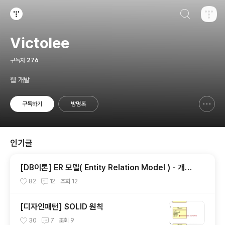
검색하기
티스토리
Victolee
구독자
276
웹 개발
구독하기
방명록
신고하기 레이어
열기
인기글
[DB이론] ER 모델( Entity Relation Model ) - 개념
적 설계
82
12
조회
12
[디자인패턴] SOLID 원칙
30
7
조회
9